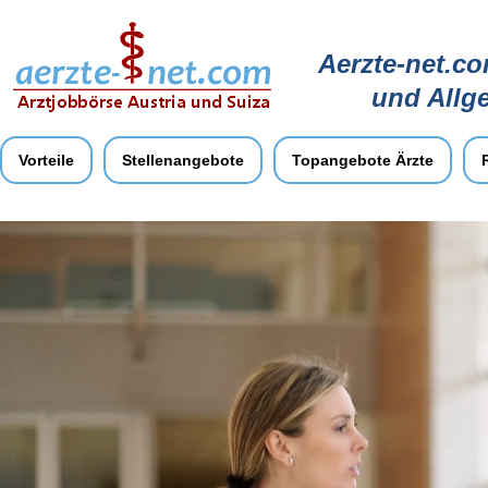
Aerzte-net.co
und Allg
Vorteile
Stellenangebote
Topangebote Ärzte