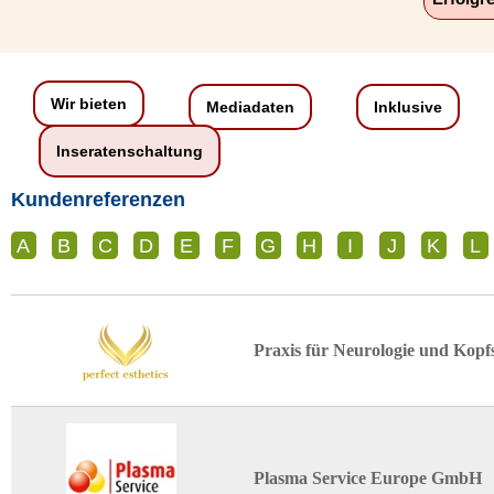
Wir bieten
Mediadaten
Inklusive
Inseratenschaltung
Kundenreferenzen
A
B
C
D
E
F
G
H
I
J
K
L
Praxis für Neurologie und Kop
Plasma Service Europe GmbH