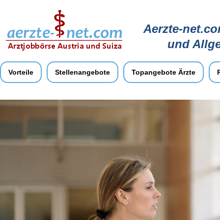
Aerzte-net.co
und Allg
Vorteile
Stellenangebote
Topangebote Ärzte